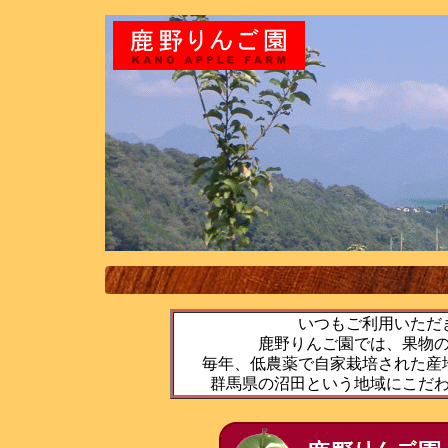
いつもご利用いただ
鹿野りんご園では、果物
毎年、低農薬で自家栽培された産
群馬県の沼田という地域にこだ