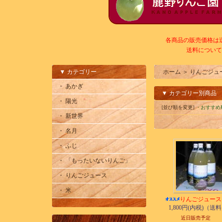
各商品の販売価格は
送料について
▼ カテゴリー
ホーム
＞
りんごジュ
・ あかぎ
▼ カテゴリー別商品
・ 陽光
[並び順を変更]
・おすすめ
・ 新世界
・ 名月
・ ふじ
・ 「もったいないりんご」
・ りんごジュース
・ 米
りんごジュース
1,800円(内税)（送
近日販売予定