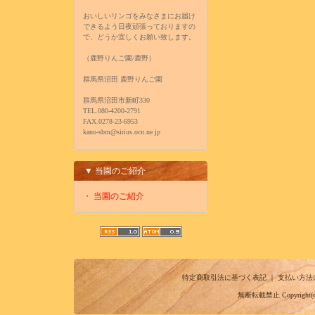
おいしいリンゴをみなさまにお届け
できるよう日夜頑張っておりますの
で、どうか宜しくお願い致します。
（鹿野りんご園/鹿野）
群馬県沼田 鹿野りんご園
群馬県沼田市新町330
TEL.080-4200-2791
FAX.0278-23-6953
kano-sbm@sirius.ocn.ne.jp
▼ 当園のご紹介
・
当園のご紹介
特定商取引法に基づく表記
｜
支払い方法
無断転載禁止 Copyright(c) 20